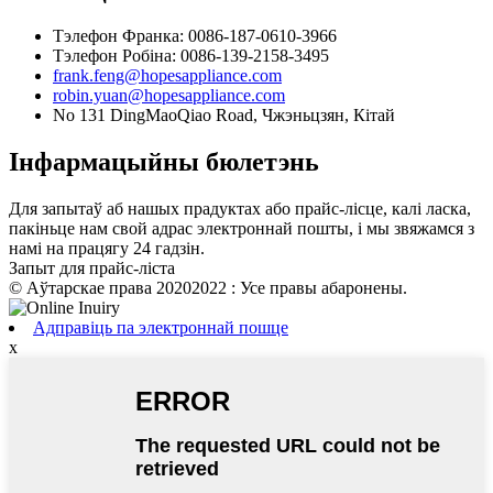
Тэлефон Франка: 0086-187-0610-3966
Тэлефон Робіна: 0086-139-2158-3495
frank.feng@hopesappliance.com
robin.yuan@hopesappliance.com
No 131 DingMaoQiao Road, Чжэньцзян, Кітай
Інфармацыйны бюлетэнь
Для запытаў аб нашых прадуктах або прайс-лісце, калі ласка,
пакіньце нам свой адрас электроннай пошты, і мы звяжамся з
намі на працягу 24 гадзін.
Запыт для прайс-ліста
© Аўтарскае права 20202022 : Усе правы абаронены.
Адправіць па электроннай пошце
x