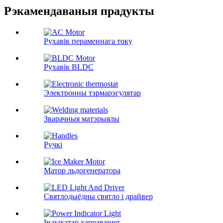
Рэкамендаваныя прадукты
Рухавік пераменнага току
Рухавік BLDC
Электронны тэрмарэгулятар
Зварачныя матэрыялы
Ручкі
Матор льдогенератора
Святлодыёдны святло і драйвер
Індыкатар харчавання