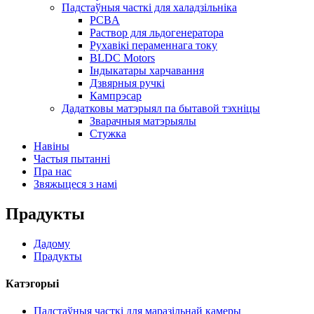
Падстаўныя часткі для халадзільніка
PCBA
Раствор для льдогенератора
Рухавікі пераменнага току
BLDC Motors
Індыкатары харчавання
Дзвярныя ручкі
Кампрэсар
Дадатковы матэрыял па бытавой тэхніцы
Зварачныя матэрыялы
Стужка
Навіны
Частыя пытанні
Пра нас
Звяжыцеся з намі
Прадукты
Дадому
Прадукты
Катэгорыі
Падстаўныя часткі для маразільнай камеры