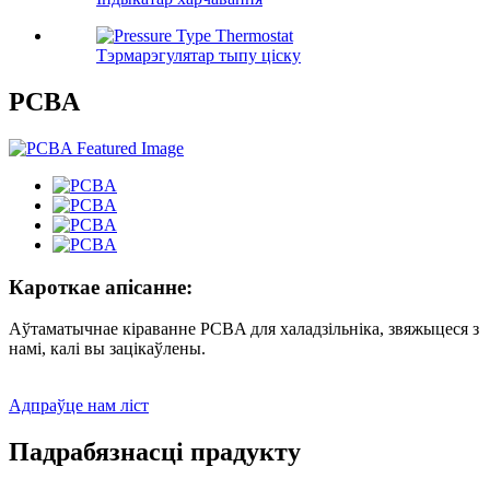
Тэрмарэгулятар тыпу ціску
PCBA
Кароткае апісанне:
Аўтаматычнае кіраванне PCBA для халадзільніка, звяжыцеся з
намі, калі вы зацікаўлены.
Адпраўце нам ліст
Падрабязнасці прадукту