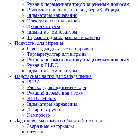
Рухавік пераменнага току з зацененым полюсам
Выгнутае шкло і шкляныя дзверы ў зборцы
Індыкатары харчавання
Электрамагнітны клапан
Дзвярныя ручкі
Індыкатар тэмпературы
Тэрмастат для маразільнай камеры
Падчасткі для вітрыны
Святлодыёдная лямпа і прывад
Тэрмарэгулятар для вітрыны
Рухавік пераменнага току з зацененым полюсам
Рухавік BLDC
Індыкатар тэмпературы
Падстаўныя часткі для халадзільніка
PCBA
Раствор для льдогенератора
Рухавікі пераменнага току
BLDC Motors
Індыкатары харчавання
Дзвярныя ручкі
Кампрэсар
Дадатковы матэрыял па бытавой тэхніцы
Зварачныя матэрыялы
Стужка