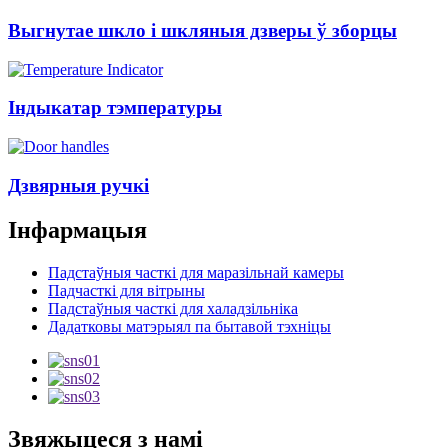
Выгнутае шкло і шкляныя дзверы ў зборцы
Індыкатар тэмпературы
Дзвярныя ручкі
Інфармацыя
Падстаўныя часткі для маразільнай камеры
Падчасткі для вітрыны
Падстаўныя часткі для халадзільніка
Дадатковы матэрыял па бытавой тэхніцы
Звяжыцеся з намі