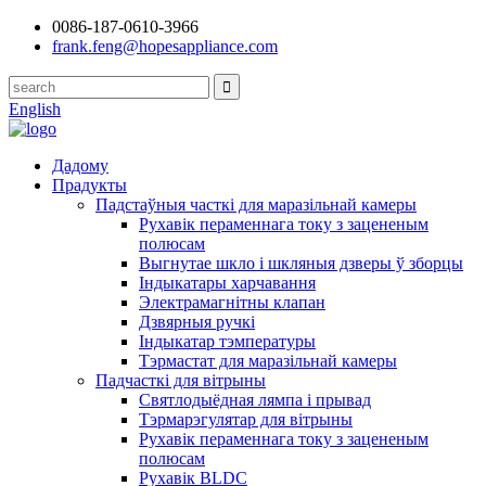
0086-187-0610-3966
frank.feng@hopesappliance.com
English
Дадому
Прадукты
Падстаўныя часткі для маразільнай камеры
Рухавік пераменнага току з зацененым
полюсам
Выгнутае шкло і шкляныя дзверы ў зборцы
Індыкатары харчавання
Электрамагнітны клапан
Дзвярныя ручкі
Індыкатар тэмпературы
Тэрмастат для маразільнай камеры
Падчасткі для вітрыны
Святлодыёдная лямпа і прывад
Тэрмарэгулятар для вітрыны
Рухавік пераменнага току з зацененым
полюсам
Рухавік BLDC